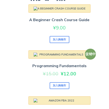
A Beginner Crash Course Guide
¥
9.00
加入购物车
促销中
Programming Fundamentals
原
当
¥
15.00
¥
12.00
价
前
加入购物车
为：
价
¥15.00。
格
为：
¥12.00。