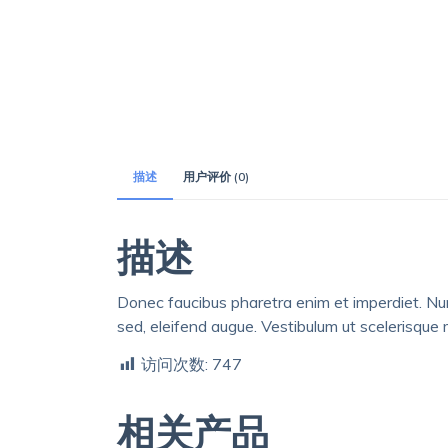
描述
用户评价 (0)
描述
Donec faucibus pharetra enim et imperdiet. Nunc
sed, eleifend augue. Vestibulum ut scelerisque
访问次数:
747
相关产品