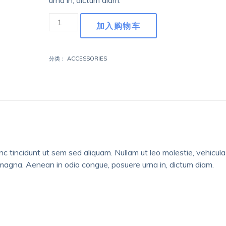
urna in, dictum diam.
A
加入购物车
Memoir
of
a
分类：
ACCESSORIES
Life
Interrupted
数
量
 tincidunt ut sem sed aliquam. Nullam ut leo molestie, vehicula
 magna. Aenean in odio congue, posuere urna in, dictum diam.