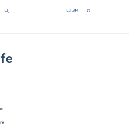
LOGIN
fe
ie,
re