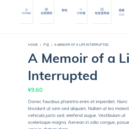
群组
视频
HOME
全部课程
小钉锤
创造迷商城
视频
HOME
产品
A MEMOIR OF A LIFE INTERRUPTED
A Memoir of a Li
Interrupted
¥
9.60
Donec faucibus pharetra enim et imperdiet. Nunc
tincidunt ut sem sed aliquam. Nullam ut leo molest
vehicula justo sed, eleifend augue. Vestibulum ut
scelerisque magna. Aenean in odio congue, posue