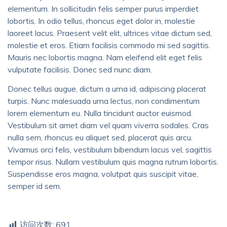
elementum. In sollicitudin felis semper purus imperdiet
lobortis. In odio tellus, rhoncus eget dolor in, molestie
laoreet lacus. Praesent velit elit, ultrices vitae dictum sed,
molestie et eros. Etiam facilisis commodo mi sed sagittis.
Mauris nec lobortis magna. Nam eleifend elit eget felis
vulputate facilisis. Donec sed nunc diam.
Donec tellus augue, dictum a urna id, adipiscing placerat
turpis. Nunc malesuada urna lectus, non condimentum
lorem elementum eu. Nulla tincidunt auctor euismod.
Vestibulum sit amet diam vel quam viverra sodales. Cras
nulla sem, rhoncus eu aliquet sed, placerat quis arcu.
Vivamus orci felis, vestibulum bibendum lacus vel, sagittis
tempor risus. Nullam vestibulum quis magna rutrum lobortis.
Suspendisse eros magna, volutpat quis suscipit vitae,
semper id sem.
访问次数:
691