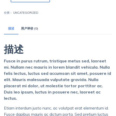
数
量
分类：
UNCATEGORIZED
描述
用户评价 (0)
描述
Fusce in purus rutrum, tristique metus sed, laoreet
mi. Nullam nec mauris in lorem blandit vehicula. Nulla
felis lectus, luctus sed accumsan sit amet, posuere id
elit. Mauris malesuada vulputate gravida. Nulla
placerat mi dolor, ut molestie tortor porttitor ac.
Duis leo ipsum, luctus in posuere nec, laoreet ac
lectus.
Etiam interdum justo nunc, ac volutpat erat elementum id.
Fusce dapibus mauris ac dictum porta. Sed pretium luctus