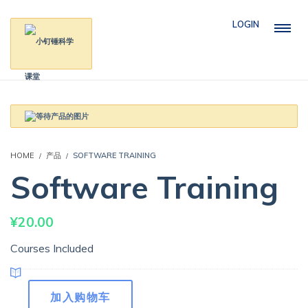
LOGIN
HOME
产品
SOFTWARE TRAINING
Software Training
¥
20.00
Courses Included
Software
加入购物车
Training