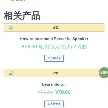
相关产品
How to become a Powerful Speaker
¥
29.00
每月( 百人/ 百人/ 2 月数
加入购物车
促销
Learn Guitar
原
当
¥
76.00
¥
70.00
价
前
加入购物车
为：
价