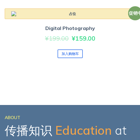
¥76.00。
格
为：
促销
¥70.00。
Digital Photography
原
当
¥
199.00
¥
159.00
价
前
加入购物车
为：
价
¥199.00。
格
为：
¥159.00。
ABOUT
传播知识
Education
at