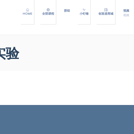
群组
视频
HOME
全部课程
小钉锤
创造迷商城
视频
5实验