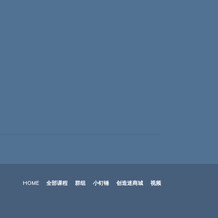
HOME
全部课程
群组
小钉锤
创造迷商城
视频