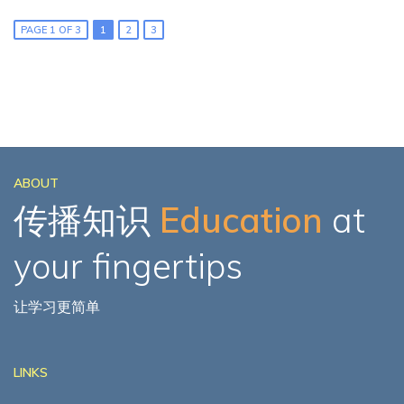
PAGE 1 OF 3
1
2
3
ABOUT
传播知识
Education
at
your fingertips
让学习更简单
LINKS