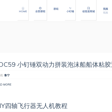
群组
视频
HOME
全部课程
小钉锤
创造迷商城
视频
XDC59 小钉锤双动力拼装泡沫船船体粘
人机
鲁宁
AD MORE
DIY四轴飞行器无人机教程