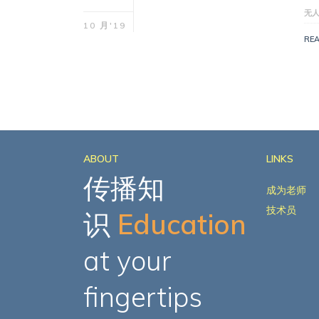
无
10 月'19
RE
ABOUT
LINKS
传播知
成为老师
技术员
识
Education
at your
fingertips