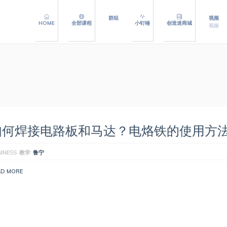
群组
视频
HOME
全部课程
小钉锤
创造迷商城
视频
如何焊接电路板和马达？电烙铁的使用方
INESS
教学
鲁宁
AD MORE