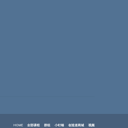
HOME
全部课程
群组
小钉锤
创造迷商城
视频