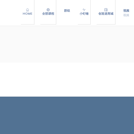
群组
视频
HOME
全部课程
小钉锤
创造迷商城
视频