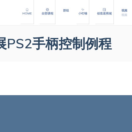
群组
视频
HOME
全部课程
小钉锤
创造迷商城
视频
拓展PS2手柄控制例程